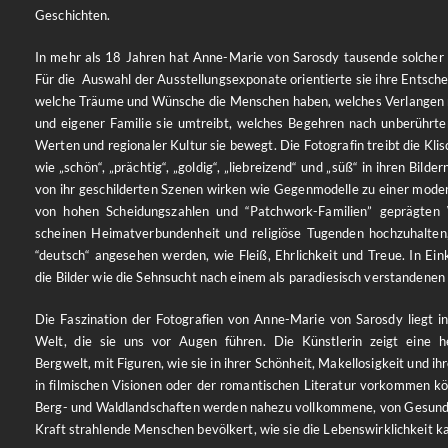
Geschichten.
In mehr als 18 Jahren hat Anne-Marie von Sarosdy tausende solcher 
Für die Auswahl der Ausstellungsexponate orientierte sie ihre Entsche
welche Träume und Wünsche die Menschen haben, welches Verlangen 
und eigener Familie sie umtreibt, welches Begehren nach unberührte
Werten und regionaler Kultur sie bewegt. Die Fotografin treibt die Kli
wie „schön“, „prächtig“, „goldig“, „liebreizend“ und „süß“ in ihren Bilder
von ihr geschilderten Szenen wirken wie Gegenmodelle zu einer moder
von hohen Scheidungszahlen und “Patchwork-Familien” geprägten 
scheinen Heimatverbundenheit und religiöse Tugenden hochzuhalten,
“deutsch“ angesehen werden, wie Fleiß, Ehrlichkeit und Treue. In Ein
die Bilder wie die Sehnsucht nach einem als paradiesisch verstandenen
Die Faszination der Fotografien von Anne-Marie von Sarosdy liegt in
Welt, die sie uns vor Augen führen. Die Künstlerin zeigt eine he
Bergwelt, mit Figuren, wie sie in ihrer Schönheit, Makellosigkeit und i
in filmischen Visionen oder der romantischen Literatur vorkommen kön
Berg- und Waldlandschaften werden nahezu vollkommene, von Gesundh
Kraft strahlende Menschen bevölkert, wie sie die Lebenswirklichkeit 